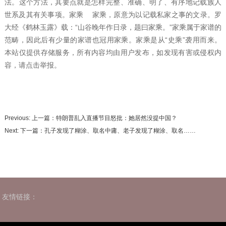
法。这个方法，其要点就是怎样完整、准确、明了、有序地记载族人
世系及其有关事项。家乘 家乘，原意为以记载私家之事的文录。罗
大经《鹤林玉露》载：“山谷晚年作日录，题曰家乘。”家乘属于家谱的
范畴，因此后有少量的家谱也冠用家乘。家乘是从“史乘”袭用而来。
本站仅提供存储服务，所有内容均由用户发布，如发现有害或侵权内
容，请点击举报。
Previous: 上一篇：
特朗普乱入直播节目怒批：她居然没提中国？
Next: 下一篇：
孔子发现了糊涂、取名中庸、老子发现了糊涂、取名……
友情链接：