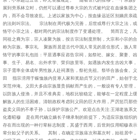
宗，小宗超过五世，即无丧服规定。 随着世代的推移，一个宗族扩
展到旁系林立时，仍然可以通过尊奉大宗的方式被约定在血缘集团之
内，而不会导致凌乱。上述以家族为中心，按血缘远近区别嫡庶亲疏
的法则叫宗法。 宗法制在周代极为完善，后世或尊行大宗之法，或
恪守小宗之法，都对周代的宗法制度作了变通处理。 简而言之，凡
同祖之裔为宗，宗人凑聚为族，按古宗法制度所制，大宗和小宗的合
称为宗族。事宗礼 聚族而居是古代中国人常见的居住形式，族人常
恪守的事宗礼包括：平居遇事应咨告宗祠，如祭祀、嫁女、聚妻、凶
事、生子、易名、出外求学、荣归故里等。如遇族内发生吉凶大事，
宗子需率全体成年男性族人赴祠禀告，祭祀先祖。祭毕合族会食。义
田 指宗涝用于赈恤族内贫寒人家和奖励贞节义行的田产，始创于北
宋范仲淹。义田大多由宗族显贵捐献而产生的，一般设有专人管理，
以防族人侵渔，并且不准典卖，地权比较稳定，能够在一定程度上缓
解族人的生活困难。清朝政权考虑到义田的巨大作用，严厉惩罚那些
盗卖义田的不孝子孙，以保护宗族公产。欢迎点击关注:王湖老族系文
化遵昭穆 是在周代确立嫡长子继承制的前提下，为适应宗族组织的
存在而出现的一种行辈标志制度，其盛于西周，后世则仅用昭穆表示
辈分如父子的关系。 其制，在确定宗族庙次和墓次时，始祖居中，