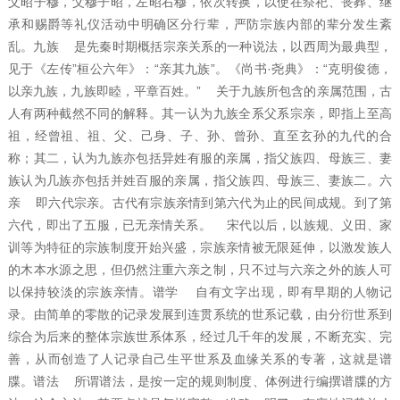
父昭子穆，父穆子昭，左昭右穆，依次转换，以使在祭祀、丧葬、继
承和赐爵等礼仪活动中明确区分行辈，严防宗族内部的辈分发生紊
乱。九族 是先秦时期概括宗亲关系的一种说法，以西周为最典型，
见于《左传”桓公六年》：“亲其九族”。《尚书·尧典》：“克明俊德，
以亲九族，九族即睦，平章百姓。” 关于九族所包含的亲属范围，古
人有两种截然不同的解释。其一认为九族全系父系宗亲，即指上至高
祖，经曾祖、祖、父、己身、子、孙、曾孙、直至玄孙的九代的合
称；其二，认为九族亦包括异姓有服的亲属，指父族四、母族三、妻
族认为几族亦包括并姓百服的亲属，指父族四、母族三、妻族二。六
亲 即六代宗亲。古代有宗族亲情到第六代为止的民间成规。到了第
六代，即出了五服，已无亲情关系。 宋代以后，以族规、义田、家
训等为特征的宗族制度开始兴盛，宗族亲情被无限延伸，以激发族人
的木本水源之思，但仍然注重六亲之制，只不过与六亲之外的族人可
以保持较淡的宗族亲情。谱学 自有文字出现，即有早期的人物记
录。由简单的零散的记录发展到连贯系统的世系记载，由分衍世系到
综合为后来的整体宗族世系体系，经过几千年的发展，不断充实、完
善，从而创造了人记录自己生平世系及血缘关系的专著，这就是谱
牒。谱法 所谓谱法，是按一定的规则制度、体例进行编撰谱牒的方